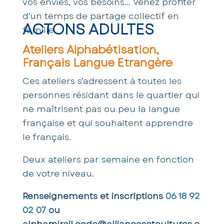
vos envies, vos besoins... Venez profiter
d'un temps de partage collectif en
ACTONS ADULTES
famille.
Ateliers Alphabétisation,
Français Langue Etrangère
Ces ateliers s’adressent à toutes les
personnes résidant dans le quartier qui
ne maîtrisent pas ou peu la langue
française et qui souhaitent apprendre
le français.
Deux ateliers par semaine en fonction
de votre niveau.
Renseignements et inscriptions
06 18 92
02 07
ou
alphamirail.code@alliancesetcultures.o